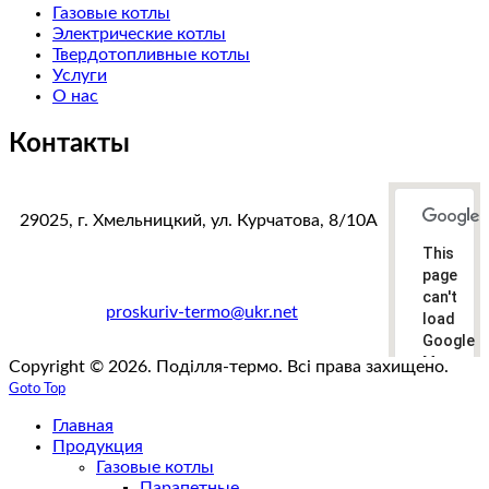
Газовые котлы
Электрические котлы
Твердотопливные котлы
Услуги
О нас
Контакты
29025, г. Хмельницкий, ул. Курчатова, 8/10А
This
тел. факс:
+38(0382)78-38-87
page
+38(067)383-33-19
can't
e-mail:
proskuriv-termo@ukr.net
load
Google
Maps
Copyright © 2026. Поділля-термо. Всі права захищено.
correctly
Goto Top
Главная
Do you
own this
Продукция
website?
Газовые котлы
Парапетные